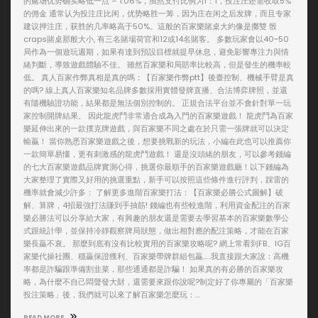
的赌场优势确实略低一点 – 1.06%，虽然支付比例为1：1，投注庄还需收取5%
的佣金 通常认为投注庄比闲，优势略胜一筹，因为庄在闲之后发牌，而且专家
建议押注庄，获胜的几率略高于50%。這般的百家樂賭桌⼤約像是擲雙 骰
craps賭桌那般⼤⼩, 有三名賭場荷官和12或14名賭客。 多數玩家會以40~50
局作為一個遊玩週期，如果有達到預設目標就提早休息，避免影響專注力與情
緒判斷，導致遊戲體驗不佳。 雖然百家樂和局賠率比較高，但是發生的機率較
低。 真人百家作弊真相是真的嗎：【百家樂作弊ptt】後臺控制、機械手臂是真
的嗎? 線上真人百家樂知名品牌多數採用實體發牌直播、合法博弈牌照，並還
有隨機驗證功能，結果都是無法個別控制的。 正規合法平台並不會針對單一玩
家控制開牌結果。 因此龍虎鬥非常適合成為入門的百家樂遊戲！ 龍虎鬥為百家
樂延伸出來的一款撲克牌遊戲，與百家樂不同之處在於只需一張牌就可以決定
輸贏！ 當你熟悉百家樂遊戲之後，想要挑戰新的玩法，小編在此也可以推薦你
一款簡單易懂，更有刺激感的龍虎鬥遊戲！ 還是沒頭緒的朋友，可以參考錢編
的七大百家樂遊戲品牌實測心得，挑選你最順手的百家樂遊戲廳！以下錢編為
大家整理了實際又好用的挑選重點，新手可以按照這些條件進行評判，踩雷的
機率就會減少許多： 了解更多進階百家樂打法：【百家樂必勝公式圖解】破
解、算牌，4招最強打法賺到手抽筋! 錢編也有些較進階，利用資金配注的百家
樂必勝法可以分享給大家，有興趣的朋友還是需要去學習基本的百家樂數學公
式跟統計學，並保持冷靜觀察牌局狀態，做出相對應的配注策略，才能在百家
樂長贏不衰。 那麼到底有沒有比較實用的百家樂攻略呢? 網上常看到FB、IG百
家樂代操社團、穩贏保證獲利、百家樂帶牌群組包贏…..我直接跟大家說：高機
率都是詐騙跟準備割韭菜，那些通通都是詐騙！ 如果真的有必勝的百家樂攻
略，為什麼不自己悶聲發大財，還需要來跟你說呢?制定好了你專屬的「百家樂
投注策略」後，我們就可以來了解百家樂怎麼玩：…
READ MORE