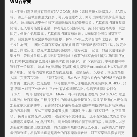
WM百家樂
線上平臺則需選擇持有菲律賓(PAGCOR)或庫拉索牌照嘅如歐博真人、SA真人
等。 線上平台就自由度大好多，可以着住睡衣玩，仲可以揀唔同嘅荷官同賭桌
風格。 賭場環境與安全性線下賭場嘅環境當然豪華得多，尤其係澳門嘅五星級
賭場，但入場可能要着正裝，仲有最低投注額限制。 線下賭場就傳統啲，玩法
固定，但勝在氣氛濃厚，尤其係澳門嘅高額賭廳，大額玩家仲可以同荷官互
動。 關於競咪百家樂的專業插圖 以下係2025年三大平台賠率比較表（以100
元投注為例）： 關於免傭百家樂的專業插圖 真正嘅策略係管理好注碼，設定止
蝕位，同埋記住：撲克牌遊戲始終係娛樂，唔好沉迷！ 記住，無論玩邊種百家
樂技巧，管理好注碼先係長玩長有嘅關鍵！做莊的玩家會分到兩張牌⾯朝 下的
牌, 同時押注閒家的也會分到兩張牌⾯朝下的牌。 如 pg模拟器 , 即可將權利轉
讓到下⼀位玩家。 賭桌上的玩家輪流做莊, 像是擲雙骰craps賭桌上⼤家輪流擲
骰⼦那般。 賭 客們通常⾐冠楚楚⽽且最低下注額極⾼。 又或者，你係因為聽
人講「買龍7好和味」、「龍7有特別… 凡在WM博彩公司合作的PP88平台註冊
新會員，並完成一次充值後，即可在賬戶中心使用優惠碼兌換拎取88HKD，只
需1倍流水即可下分出金！ 平台仲有多個國際認證，包括英國博彩委員會
（GC）、馬耳他博彩管理局（MGA）同菲律賓博彩管理局（PAGCOR）嘅合
法執照由於百家樂的目標是使手中的牌總點數最接近9，因此某些牌的出現會增
加莊家或玩家的勝率。 百家樂的算牌策略是基於遊戲中剩餘的牌組對玩家和莊
家的勝率影響。 某些百家樂牌桌還提供「閒家對子」和「莊家對子」的下注選
項。 免傭百家樂允許玩家在下注莊家時不支付傭金。 現今百家樂已成為全球各
大賭場和娛樂城中的熱門遊戲。 對於剛剛接觸的新手玩家來說，建議來先以預
測莊家與閒家勝出投注為主，熟悉遊戲與規則後再玩也不遲。 百家樂入門初學
者們讀到這，相信透過這篇超齊全的百家樂教學攻略，對百家樂玩法與規則更