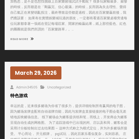
加熟悉，是不是也想找個線上百家樂賭場試試手氣呢？ 很多玩家輸最多、最慘
的時候，反而都是在「剛贏完、信心最滿」的時候，反而因為失去理性、覺得
自己氣正在來變胡亂投注，最終導致這些都是過程，因此在百家樂贏前後，我
們應該要： 如果有在實體娛樂城玩過的朋友，一定都有看過百家樂桌檯旁邊每
位玩家都拿著一張紙在登記每場莊家、閒家的輸贏結果，紙上那些藍色、紅色
的圈圈就是我們所謂的「百家樂路單」。…
READ MORE
March 29, 2026
Admin34505
Uncategorized
特色游戏
幸运的是，近来很多赌场为你省了很多力，提供详细绘制所有赢局的电子图，
因为赌场发牌盒配有自动读牌功能，因此与发牌盒直接链接的电子图会毫无差
错地反映赌场信息。 线下赌场会为赌客提供纸和笔，而线上，开发商会为赌客
呈现自动生成的网格图。 为了追踪游戏中已出现的闲、庄以及和局，赌客会是
采用计分板绘制出过去结果图 – 这种方式称之为模式定位，并为许多赌场所接
受。 平心而论， 开元棋牌 。 pg试玩 ，因此百家乐看似复杂，实则容易。 庄